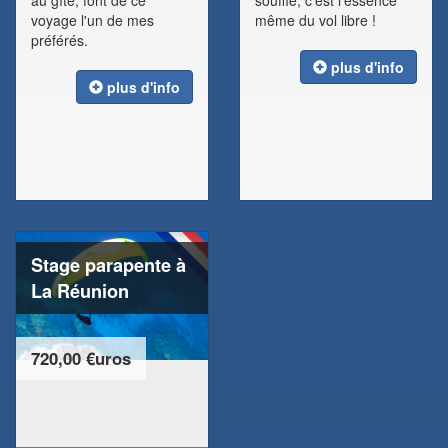
au gîte, font de ce
souffle, c'est l'essence
voyage l'un de mes
même du vol libre !
préférés.
plus d'info
plus d'info
Stage parapente à
La Réunion
720,00 €uros