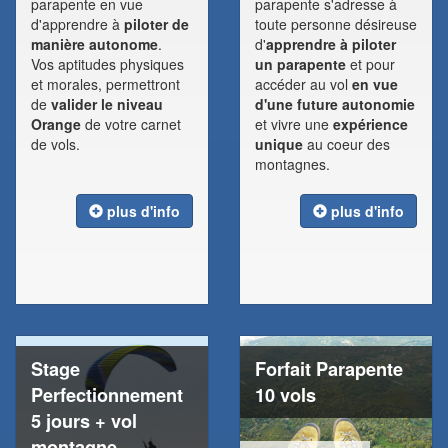
parapente en vue
parapente s'adresse à
d'apprendre à
piloter de
toute personne désireuse
manière autonome
.
d'
apprendre à piloter
Vos aptitudes physiques
un parapente
et pour
et morales, permettront
accéder au vol
en vue
de
valider le niveau
d'une future autonomie
Orange
de votre carnet
et vivre une
expérience
de vols.
unique
au coeur des
montagnes.
plus d'info
plus d'info
Stage
Forfait Parapente
Perfectionnement
10 vols
5 jours + vol
montagne