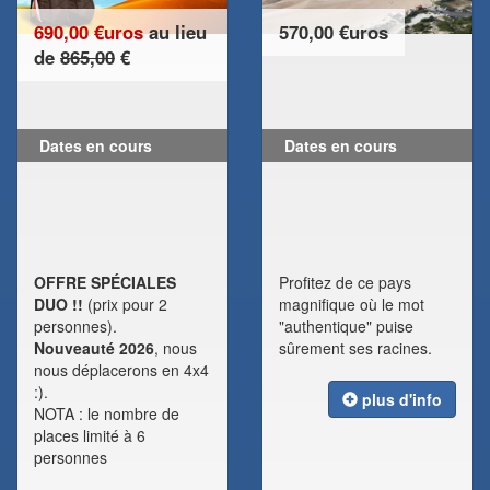
690,00 €uros
au lieu
570,00 €uros
de
865,00
€
Dates en cours
Dates en cours
OFFRE SPÉCIALES
Profitez de ce pays
DUO !!
(prix pour 2
magnifique où le mot
personnes).
"authentique" puise
Nouveauté 2026
, nous
sûrement ses racines.
nous déplacerons en 4x4
:).
plus d'info
NOTA : le nombre de
places limité à 6
personnes