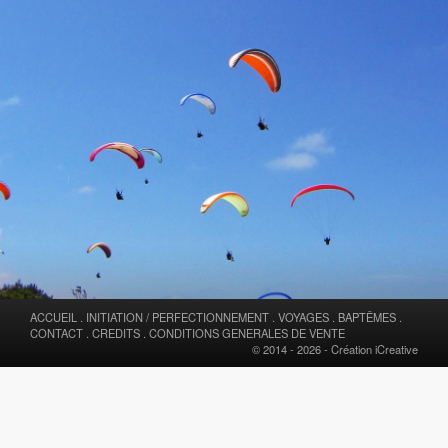
ACCUEIL
.
INITIATION / PERFECTIONNEMENT
.
VOYAGES
.
BAPTÊMES
.
CONTACT
.
CREDITS
.
CONDITIONS GENERALES DE VENTE
© 2014 - 2026 -
Création iCreative