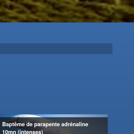
Baptême de parapente adrénaline
10mn (intenses)