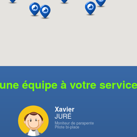
une équipe à votre servic
Xavier
JURÉ
Moniteur de parapente
Pilote bi-place