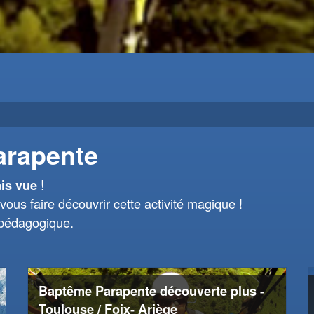
arapente
!
is vue
vous faire découvrir cette activité magique !
 pédagogique.
Baptême Parapente découverte plus -
Toulouse / Foix- Ariège