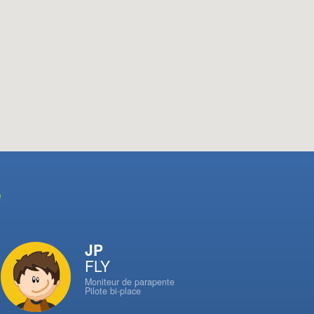
e
JP
FLY
Moniteur de parapente
Pilote bi-place