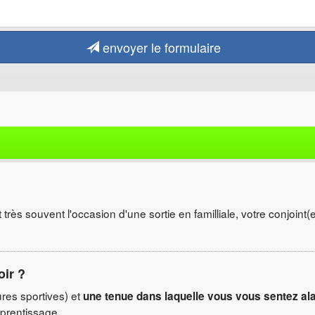
envoyer le formulaire
t très souvent l'occasion d'une sortie en familliale, votre conjoin
oir ?
es sportives) et
une tenue dans laquelle vous vous sentez al
pprentissage.