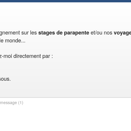
eignement sur les
et/ou nos
stages de parapente
voyag
le monde...
-moi directement par :
sous.