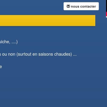
nous contacter
che, ....)
s ou non (surtout en saisons chaudes) ...
e