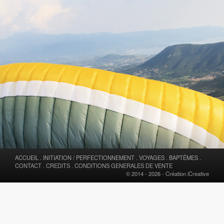
ACCUEIL
.
INITIATION / PERFECTIONNEMENT
.
VOYAGES
.
BAPTÊMES
.
CONTACT
.
CREDITS
.
CONDITIONS GENERALES DE VENTE
© 2014 - 2026 -
Création iCreative