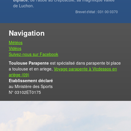
de Luchon.
Brevet d'état : 031 00 0370
Navigation
Météos
Vidéos
Suivez-nous sur Facebook
Toulouse Parapente
est spécialisé dans parapente bi place
a toulouse et en ariege,
Voyage parapente à Vicdessos en
ariège (09)
Etablissement déclaré
au Ministère des Sports
N° 03102ET0175