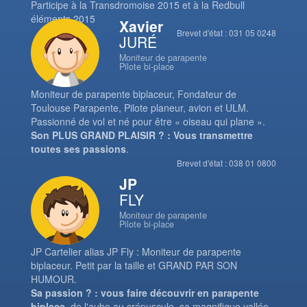
Participe à la Transdromoise 2015 et à la Redbull
éléments 2015
Xavier
Brevet d'état : 031 05 0248
JURÉ
Moniteur de parapente
Pilote bi-place
Moniteur de parapente biplaceur, Fondateur de
Toulouse Parapente, Pilote planeur, avion et ULM.
Passionné de vol et né pour être « oiseau qui plane ».
Son PLUS GRAND PLAISIR ? : Vous transmettre
toutes ses passions
.
Brevet d'état : 038 01 0800
JP
FLY
Moniteur de parapente
Pilote bi-place
JP Cartelier alias JP Fly : Moniteur de parapente
biplaceur. Petit par la taille et GRAND PAR SON
HUMOUR.
Sa passion ? : vous faire découvrir en parapente
biplace
, de l'aube au crépuscule, sa magnifique vallée