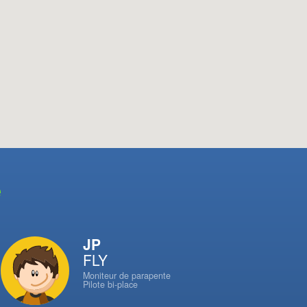
e
JP
FLY
Moniteur de parapente
Pilote bi-place