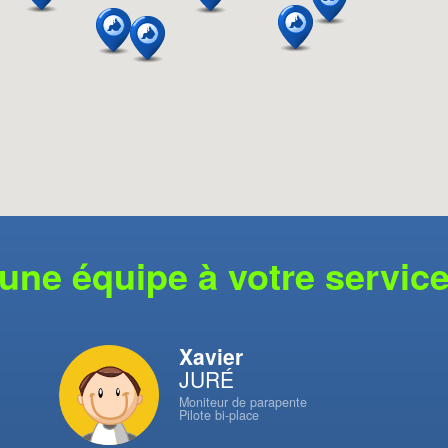
une équipe à votre servic
Xavier
JURÉ
Moniteur de parapente
Pilote bi-place