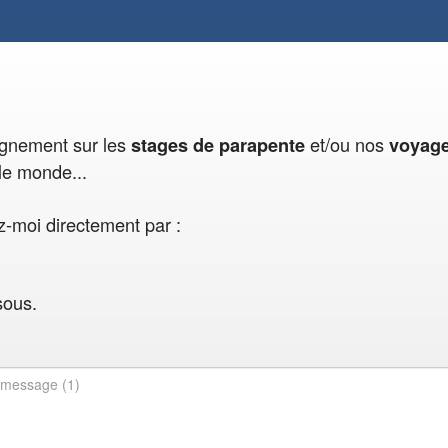
eignement sur les
et/ou nos
stages de parapente
voyag
le monde...
-moi directement par :
sous.