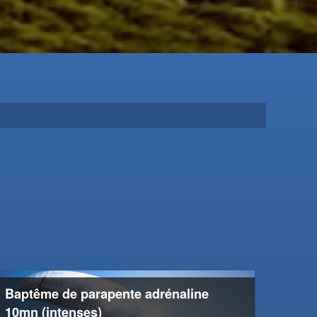
Baptême de parapente adrénaline
10mn (intenses)