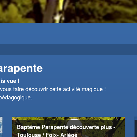
arapente
!
is vue
vous faire découvrir cette activité magique !
 pédagogique.
Baptême Parapente découverte plus -
Toulouse / Foix- Ariège