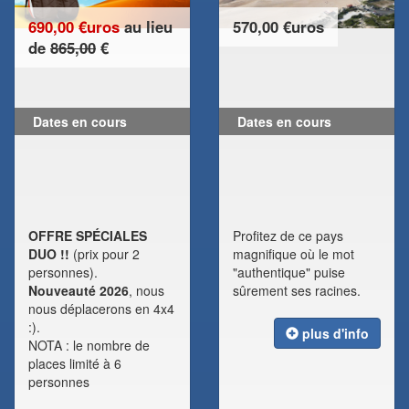
690,00 €uros
au lieu
570,00 €uros
de
865,00
€
Dates en cours
Dates en cours
OFFRE SPÉCIALES
Profitez de ce pays
DUO !!
(prix pour 2
magnifique où le mot
personnes).
"authentique" puise
Nouveauté 2026
, nous
sûrement ses racines.
nous déplacerons en 4x4
:).
plus d'info
NOTA : le nombre de
places limité à 6
personnes