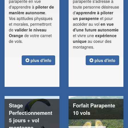
parapente en vue
parapente s'adresse à
d'apprendre à
piloter de
toute personne désireuse
manière autonome
.
d'
apprendre à piloter
Vos aptitudes physiques
un parapente
et pour
et morales, permettront
accéder au vol
en vue
de
valider le niveau
d'une future autonomie
Orange
de votre carnet
et vivre une
expérience
de vols.
unique
au coeur des
montagnes.
plus d'info
plus d'info
Stage
Forfait Parapente
Perfectionnement
10 vols
5 jours + vol
montagne