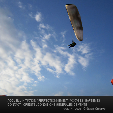
ACCUEIL
.
INITIATION / PERFECTIONNEMENT
.
VOYAGES
.
BAPTÊMES
.
CONTACT
.
CREDITS
.
CONDITIONS GENERALES DE VENTE
© 2014 - 2026 -
Création iCreative