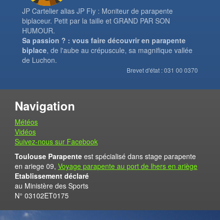
JP Cartelier alias JP Fly : Moniteur de parapente
biplaceur. Petit par la taille et GRAND PAR SON
HUMOUR.
Sa passion ? : vous faire découvrir en parapente
biplace
, de l'aube au crépuscule, sa magnifique vallée
de Luchon.
Brevet d'état : 031 00 0370
Navigation
Météos
Vidéos
Suivez-nous sur Facebook
Toulouse Parapente
est spécialisé dans stage parapente
en ariege 09,
Voyage parapente au port de lhers en ariège
Etablissement déclaré
au Ministère des Sports
N° 03102ET0175