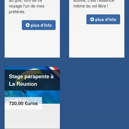
au gîte, font de ce
souffle, c'est l'essence
voyage l'un de mes
même du vol libre !
préférés.
plus d'info
plus d'info
Stage parapente à
La Réunion
720,00 €uros