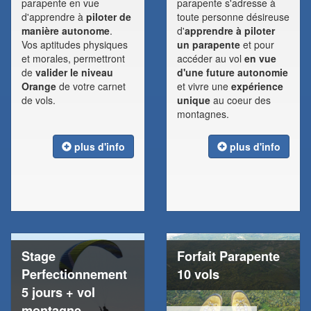
parapente en vue
parapente s'adresse à
d'apprendre à
piloter de
toute personne désireuse
manière autonome
.
d'
apprendre à piloter
Vos aptitudes physiques
un parapente
et pour
et morales, permettront
accéder au vol
en vue
de
valider le niveau
d'une future autonomie
Orange
de votre carnet
et vivre une
expérience
de vols.
unique
au coeur des
montagnes.
plus d'info
plus d'info
Stage
Forfait Parapente
Perfectionnement
10 vols
5 jours + vol
montagne