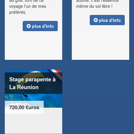
au gîte, font de ce
souffle, c'est l'essence
voyage l'un de mes
même du vol libre !
préférés.
plus d'info
plus d'info
Stage parapente à
La Réunion
720,00 €uros