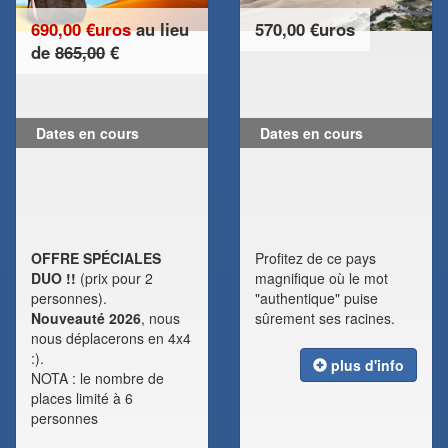
690,00 €uros
au lieu
570,00 €uros
de
865,00
€
Dates en cours
Dates en cours
OFFRE SPÉCIALES
Profitez de ce pays
DUO !!
(prix pour 2
magnifique où le mot
personnes).
"authentique" puise
Nouveauté 2026
, nous
sûrement ses racines.
nous déplacerons en 4x4
:).
plus d'info
NOTA : le nombre de
places limité à 6
personnes