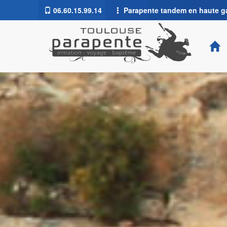
06.60.15.99.14
Parapente tandem en haute g