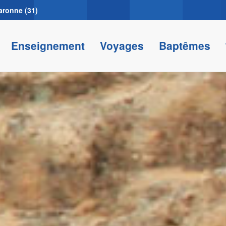
aronne (31)
Enseignement
Voyages
Baptêmes