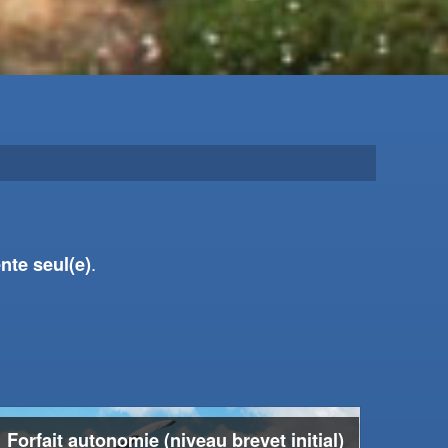
.
nte seul(e)
Forfait autonomie (niveau brevet initial)