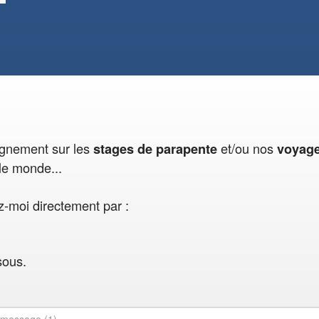
eignement sur les
et/ou nos
stages de parapente
voyag
le monde...
-moi directement par :
sous.