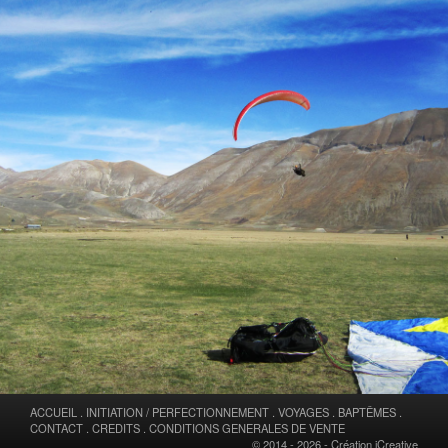
ACCUEIL
.
INITIATION / PERFECTIONNEMENT
.
VOYAGES
.
BAPTÊMES
.
CONTACT
.
CREDITS
.
CONDITIONS GENERALES DE VENTE
© 2014 - 2026 -
Création iCreative