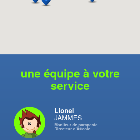
une équipe à votre
service
Lionel
JAMMES
Moniteur de parapente
Directeur d'Ã©cole