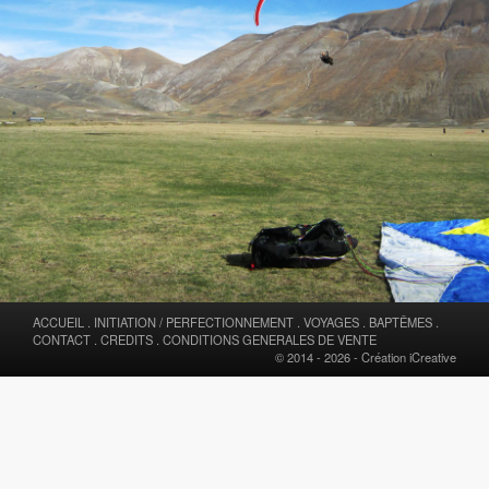
ACCUEIL
.
INITIATION / PERFECTIONNEMENT
.
VOYAGES
.
BAPTÊMES
.
CONTACT
.
CREDITS
.
CONDITIONS GENERALES DE VENTE
© 2014 - 2026 -
Création iCreative