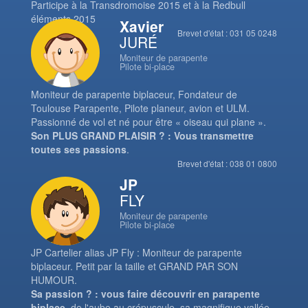
Participe à la Transdromoise 2015 et à la Redbull
éléments 2015
Xavier
Brevet d'état : 031 05 0248
JURÉ
Moniteur de parapente
Pilote bi-place
Moniteur de parapente biplaceur, Fondateur de
Toulouse Parapente, Pilote planeur, avion et ULM.
Passionné de vol et né pour être « oiseau qui plane ».
Son PLUS GRAND PLAISIR ? : Vous transmettre
toutes ses passions
.
Brevet d'état : 038 01 0800
JP
FLY
Moniteur de parapente
Pilote bi-place
JP Cartelier alias JP Fly : Moniteur de parapente
biplaceur. Petit par la taille et GRAND PAR SON
HUMOUR.
Sa passion ? : vous faire découvrir en parapente
biplace
, de l'aube au crépuscule, sa magnifique vallée