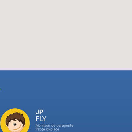
e
JP
FLY
Moniteur de parapente
Pilote bi-place