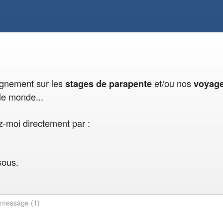
eignement sur les
et/ou nos
stages de parapente
voyag
le monde...
-moi directement par :
sous.