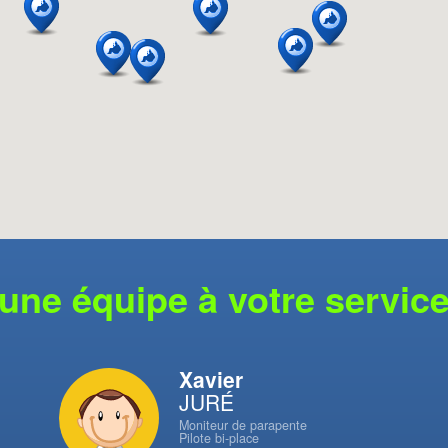
une équipe à votre servic
Xavier
JURÉ
Moniteur de parapente
Pilote bi-place