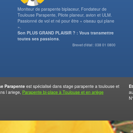
Moniteur de parapente biplaceur, Fondateur de
Toulouse Parapente, Pilote planeur, avion et ULM.
Passionné de vol et né pour être « oiseau qui plane
».
Son PLUS GRAND PLAISIR ? : Vous transmettre
toutes ses passions
.
Brevet d'état : 038 01 0800
e Parapente
est spécialisé dans stage parapente a toulouse et
E
ans l ariege,
Parapente bi-place à Toulouse et en ariège
au
N