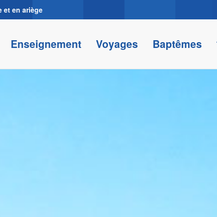
 et en ariège
Enseignement
Voyages
Baptêmes