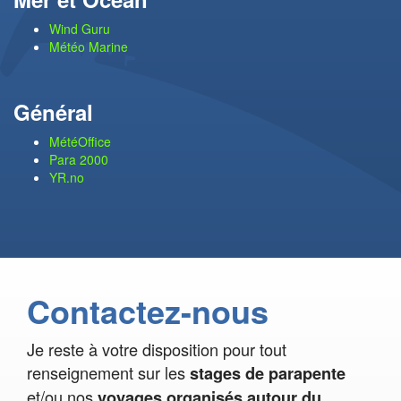
Wind Guru
Météo Marine
Général
MétéOffice
Para 2000
YR.no
Contactez-nous
Je reste à votre disposition pour tout
renseignement sur les
stages de parapente
et/ou nos
voyages organisés autour du