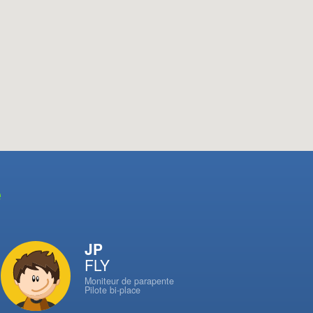
e
JP
FLY
Moniteur de parapente
Pilote bi-place