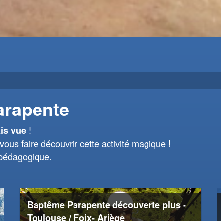
arapente
!
is vue
vous faire découvrir cette activité magique !
 pédagogique.
Baptême Parapente découverte plus -
Toulouse / Foix- Ariège