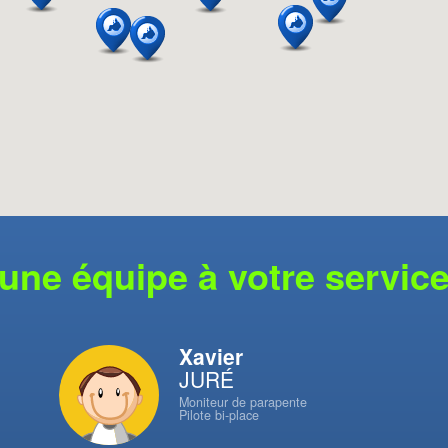
une équipe à votre servic
Xavier
JURÉ
Moniteur de parapente
Pilote bi-place