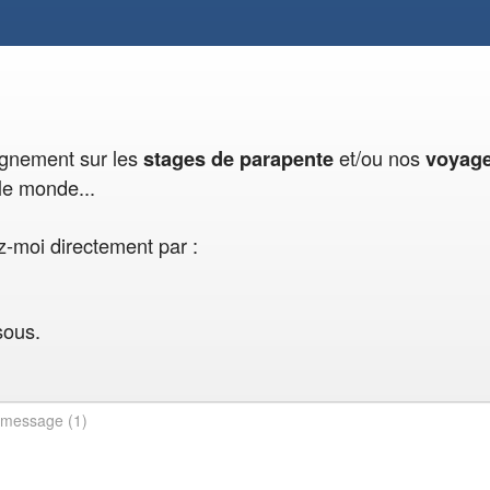
eignement sur les
et/ou nos
stages de parapente
voyag
le monde...
-moi directement par :
sous.