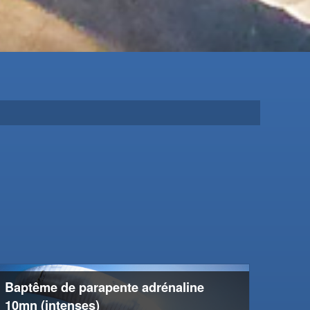
Baptême de parapente adrénaline
10mn (intenses)